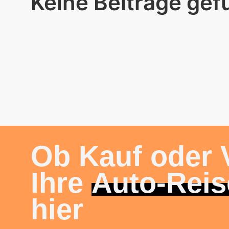
Keine Beiträge ge
Ob Kauf oder 
Ihre
Auto-Reis
hier