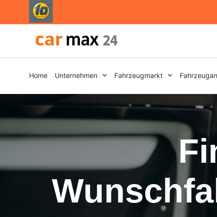
Home
Unternehmen
Fahrzeugmarkt
Fahrzeugan
Fi
Wunschfah