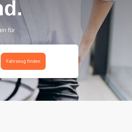
nd.
en für