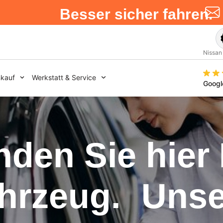
Besser sicher fahren.
Nissan
kauf
Werkstatt & Service
Googl
nden Sie hier 
rzeug. Unser