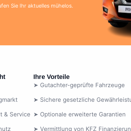
fen Sie Ihr aktuelles mühelos.
ht
Ihre Vorteile
➤ Gutachter-geprüfte Fahrzeuge
gmarkt
➤ Sichere gesetzliche Gewährleist
t & Service
➤ Optionale erweiterte Garantien
hutz
➤ Vermittlung von KFZ Finanzieru