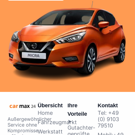
Übersicht
Ihre
Kontakt
Home
Tel: +49
Vorteile
(0) 9103
Außergewöhnlicher
➤
Fahrzeugmarkt
Service ohne
79510
Gutachter-
Kompromisse
Werkstatt
geprüfte
Mobil:+49