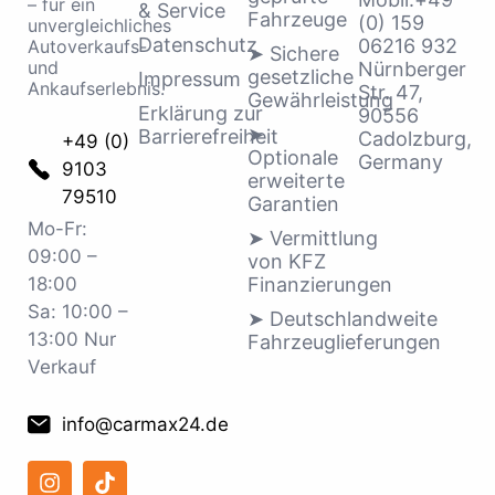
– für ein
& Service
Fahrzeuge
(0) 159
unvergleichliches
Datenschutz
06216 932
Autoverkaufs-
➤ Sichere
und
Nürnberger
gesetzliche
Impressum
Ankaufserlebnis.
Str. 47,
Gewährleistung
Erklärung zur
90556
➤
Barrierefreiheit
Cadolzburg,
+49 (0)
Optionale
Germany
9103
erweiterte
79510
Garantien
Mo-Fr:
➤ Vermittlung
09:00 –
von KFZ
Finanzierungen
18:00
Sa: 10:00 –
➤ Deutschlandweite
13:00 Nur
Fahrzeuglieferungen
Verkauf
info@carmax24.de